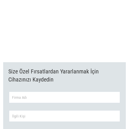
TMM Telekom Makine Madencilik
TMM olarak Müşterilerimizin ürün ve çözüm ihtiyaçları için uluslararası
pazarda hizmet vermekteyiz.
Şirketimiz ürettiği ürünlerin satışının yanısıra saygın üreticiler ve
uluslararası müşterilerimiz arasında ikili ve çok taraflı ticaret geliştirme
konusunda da uzmanlaşmıştır.
Daha fazla
Size Özel Fırsatlardan Yararlanmak İçin
Cihazınızı Kaydedin