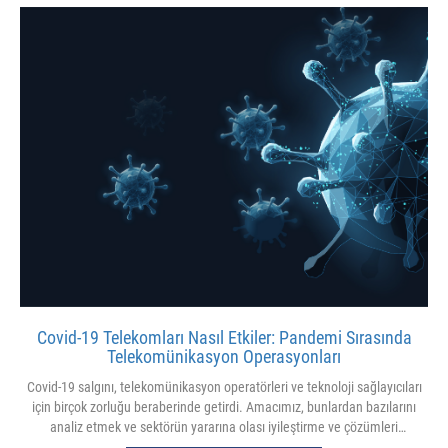
Covid-19 Telekomları Nasıl Etkiler: Pandemi Sırasında
Telekomünikasyon Operasyonları
Covid-19 salgını, telekomünikasyon operatörleri ve teknoloji sağlayıcıları
için birçok zorluğu beraberinde getirdi. Amacımız, bunlardan bazılarını
analiz etmek ve sektörün yararına olası iyileştirme ve çözümleri
değerlendirmektir.