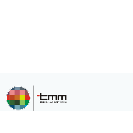
TMM Telekom Makine Madencilik San. Ve Tic.Ltd.Şti, müşterilerinin çeşitli
ihtiyaçları için uluslararası pazara hizmet veren uluslararası bir şirkettir.