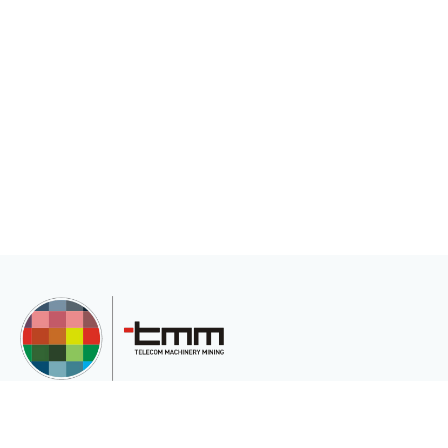
TMM Telekom Makine Madencilik San. Ve Tic.Ltd.Şti, müşterilerinin çeşitli
ihtiyaçları için uluslararası pazara hizmet veren uluslararası bir şirkettir.