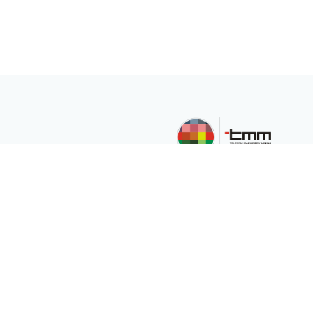
TMM Telekom Makine
Madencilik San. Ve
Tic.Ltd.Şti,
müşterilerinin çeşitli
ihtiyaçları için
uluslararası pazara
hizmet veren
uluslararası bir şirkettir.