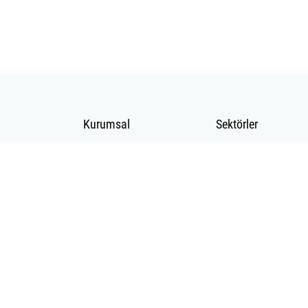
Kurumsal
Sektörler
Hakkımızda
Telekomünikasyon
Katalog
Enerji
Gizlilik ve Çerez
Madencilik
Politikası(Gizlilik
Medikalde Fiber
ve Güvenlik)
Güneş Pili