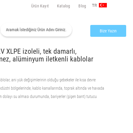
Ürün Kayıt
Katalog
Blog
TR
Bize Yazın
 XLPE izoleli, tek damarlı,
ez, alüminyum iletkenli kablolar
blolar, ani yük değişimlerinin olduğu şebekeler ile kısa devre
düstri bölgelerinde, kablo kanallarında, toprak altında ve havada
n dolayı su alması durumunda, bariyerler (şişen bant) tutucu