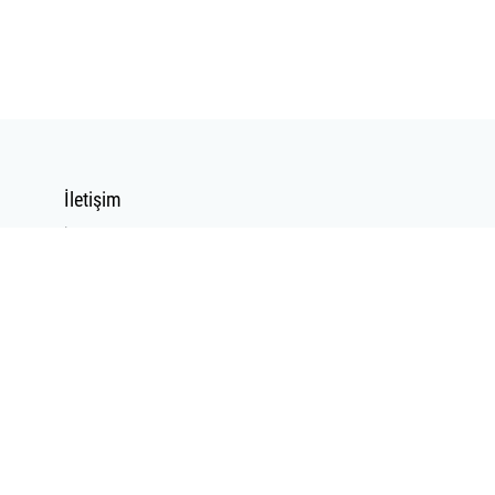
İletişim
İletişim Formu
Mail Gönder
Bizi Takip Edin
Bizi
Arayın