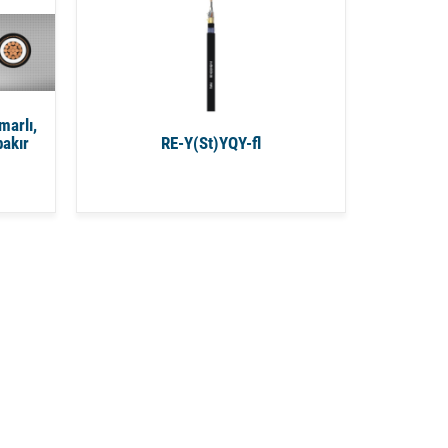
marlı,
akır
RE-Y(St)YQY-fl