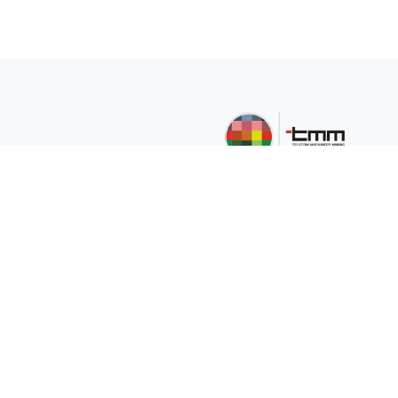
TMM Telekom Makine
Madencilik San. Ve
Tic.Ltd.Şti,
müşterilerinin çeşitli
ihtiyaçları için
uluslararası pazara
hizmet veren
uluslararası bir şirkettir.