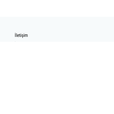
İletişim
İletişim Formu
Mail Gönder
Bizi Takip Edin
Bizi
Arayın