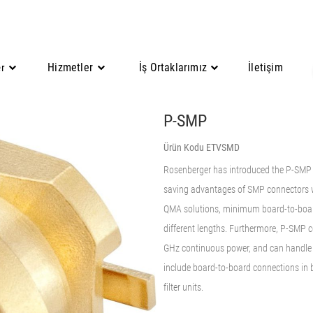
Hizmetler
İş Ortaklarımız
İletişim
er
P-SMP
Ürün Kodu ETVSMD
Rosenberger has introduced the P-SMP s
saving advantages of SMP connectors w
QMA solutions, minimum board-to-board
different lengths. Furthermore, P-SMP 
GHz continuous power, and can handle h
include board-to-board connections in 
filter units.