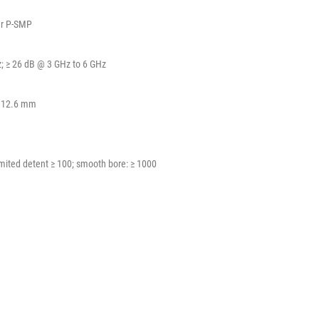
er P-SMP
z; ≥ 26 dB @ 3 GHz to 6 GHz
e 12.6 mm
limited detent ≥ 100; smooth bore: ≥ 1000