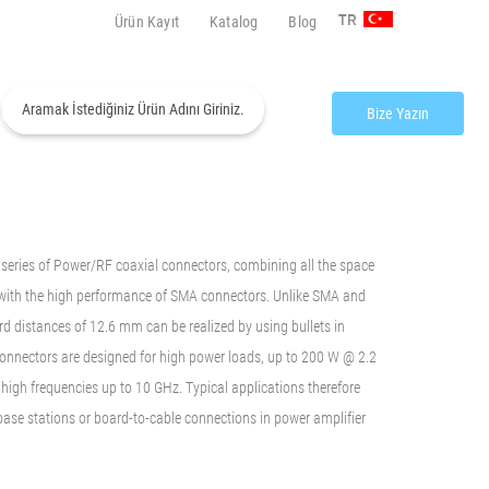
Ürün Kayıt
Katalog
Blog
TR
Bize Yazın
eries of Power/RF coaxial connectors, combining all the space
ith the high performance of SMA connectors. Unlike SMA and
 distances of 12.6 mm can be realized by using bullets in
connectors are designed for high power loads, up to 200 W @ 2.2
igh frequencies up to 10 GHz. Typical applications therefore
base stations or board-to-cable connections in power amplifier