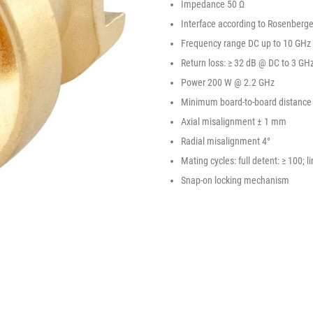
Impedance 50 Ω
Interface according to Rosenberg
Frequency range DC up to 10 GHz
Return loss: ≥ 32 dB @ DC to 3 GH
Power 200 W @ 2.2 GHz
Minimum board-to-board distanc
Axial misalignment ± 1 mm
Radial misalignment 4°
Mating cycles: full detent: ≥ 100; 
Snap-on locking mechanism