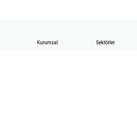
Kurumsal
Sektörler
Hakkımızda
Telekomünikasyon
Katalog
Enerji
Gizlilik ve Çerez
Madencilik
Politikası(Gizlilik
Medikalde Fiber
ve Güvenlik)
Güneş Pili