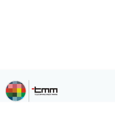
TMM Telekom Makine Madencilik San. Ve Tic.Ltd.Şti, müşterilerinin çeşitli