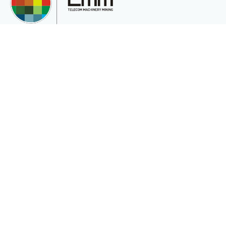
TMM Telekom Makine Madencilik San. Ve Tic.Ltd.Şti, müşterilerinin çeşitli
ihtiyaçları için uluslararası pazara hizmet veren uluslararası bir şirkettir.
Kurumsal
Sektörler
Hakkımızda
Telekomünikasyon
Katalog
Enerji
Gizlilik ve Çerez Politikası(Gizlilik ve
Madencilik
Güvenlik)
Medikalde Fiber
Güneş Pili
İletişim
İletişim Formu
Mail Gönder