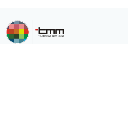
TMM Telekom Makine Madencilik San. Ve Tic.Ltd.Şti, müşterilerinin çeşitli
ihtiyaçları için uluslararası pazara hizmet veren uluslararası bir şirkettir.
Kurumsal
Sektörler
Hakkımızda
Telekomünikasyon
Katalog
Enerji
Gizlilik ve Çerez Politikası(Gizlilik ve
Madencilik
Güvenlik)
Medikalde Fiber
Güneş Pili