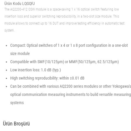
Ürün Kodu LQGQFJ
The AQ2200-412 OSW module is a space-saving 1 x 16 optical switch featuring low
insertion loss and superior switching reproducibility, in a two-slot size module. This
module allows to connect up to 16 DUT and improve testing efficiency in automatic test
system.
Compact: Optical switches of 1 x 4 or 1 x 8 port configuration in a one-slot
size module
Compatible with SMF(10/125µm) or MMF(50/125µm, 62.5/125µm)
Low insertion loss: 1.0 dB (typ.)
High switching reproducibility: within ±0.01 dB
Can be combined with various AQ2200 series modules or other Yokogawa's
optical communication measuring instruments to build versatile measuring
systems