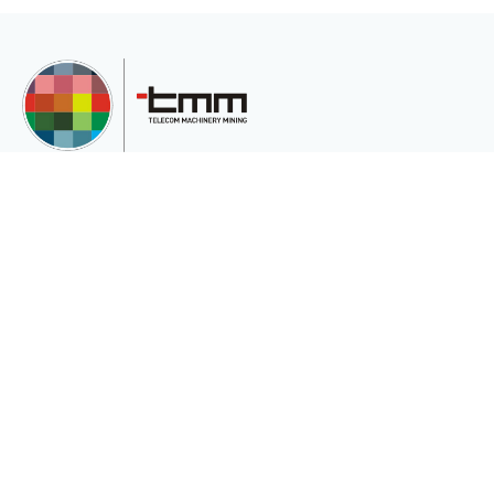
TMM Telekom Makine Madencilik San. Ve Tic.Ltd.Şti, müşterilerinin çeşitli
ihtiyaçları için uluslararası pazara hizmet veren uluslararası bir şirkettir.
Kurumsal
Sektörler
Hakkımızda
Telekomünikasyon
Katalog
Enerji
Gizlilik ve Çerez Politikası(Gizlilik ve
Madencilik
Güvenlik)
Medikalde Fiber
Güneş Pili