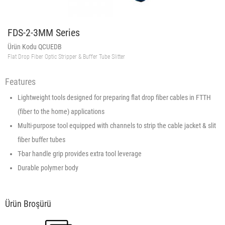
FDS-2-3MM Series
Ürün Kodu QCUEDB
Flat Drop Fiber Optic Stripper & Buffer Tube Slitter
Features
Lightweight tools designed for preparing flat drop fiber cables in FTTH
(fiber to the home) applications
Multi-purpose tool equipped with channels to strip the cable jacket & slit
fiber buffer tubes
T-bar handle grip provides extra tool leverage
Durable polymer body