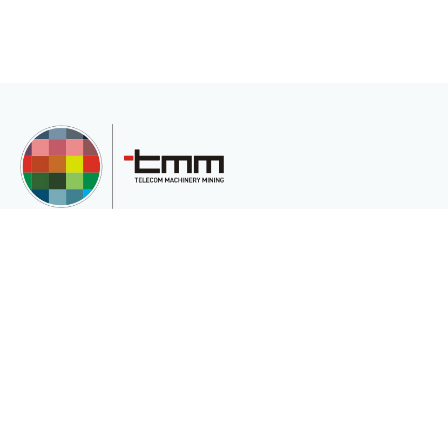
TMM Telekom Makine Madencilik San. Ve Tic.Ltd.Şti, müşterilerinin çeşitli
ihtiyaçları için uluslararası pazara hizmet veren uluslararası bir şirkettir.
Kurumsal
Sektörler
Hakkımızda
Telekomünikasyon
Katalog
Enerji
Gizlilik ve Çerez Politikası(Gizlilik ve
Madencilik
Güvenlik)
Medikalde Fiber