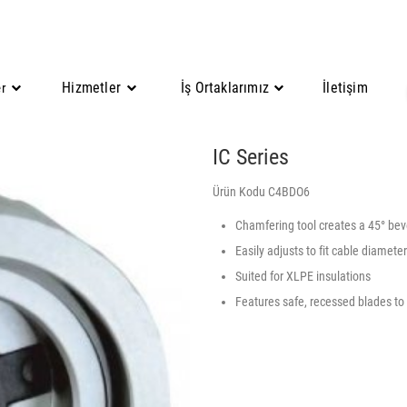
Hizmetler
İş Ortaklarımız
İletişim
er
IC Series
Ürün Kodu C4BDO6
Chamfering tool creates a 45° bev
Easily adjusts to fit cable diamet
Suited for XLPE insulations
Features safe, recessed blades to