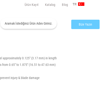
Ürün Kayıt
Katalog
Blog
TR
Bize Yazın
el approximately 0.125″ (3.17 mm) in length
ers from 0.65″ to 1.875″ (16.51 to 47.63 mm)
 prevent injury & blade damage