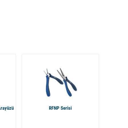
Arayüzü
RFNP Serisi