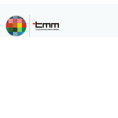
TMM Telekom Makine Madencilik San. Ve Tic.Ltd.Şti, müşterilerinin çeşitli
ihtiyaçları için uluslararası pazara hizmet veren uluslararası bir şirkettir.
Kurumsal
Sektörler
Hakkımızda
Telekomünikasyon
Katalog
Enerji
Gizlilik ve Çerez Politikası(Gizlilik ve
Madencilik
Güvenlik)
Medikalde Fiber
Güneş Pili