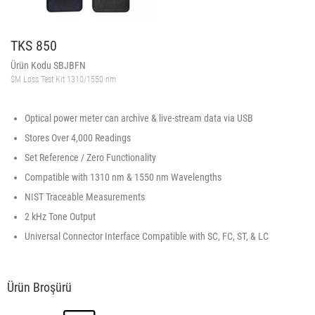
TKS 850
Ürün Kodu SBJBFN
SM Loss Test Kit 1310/1550 nm
Optical power meter can archive & live-stream data via USB
Stores Over 4,000 Readings
Set Reference / Zero Functionality
Compatible with 1310 nm & 1550 nm Wavelengths
NIST Traceable Measurements
2 kHz Tone Output
Universal Connector Interface Compatible with SC, FC, ST, & LC