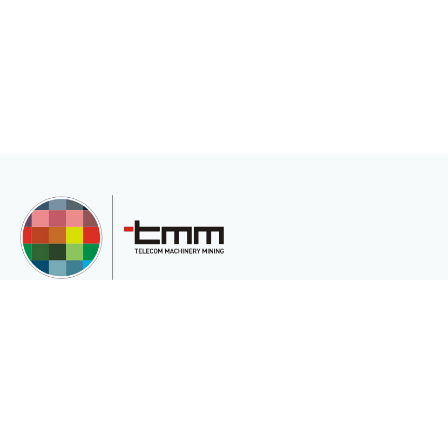
TMM Telekom Makine Madencilik San. Ve Tic.Ltd.Şti, müşterilerinin çeşitli
ihtiyaçları için uluslararası pazara hizmet veren uluslararası bir şirkettir.
Kurumsal
Sektörler
Hakkımızda
Telekomünikasyon