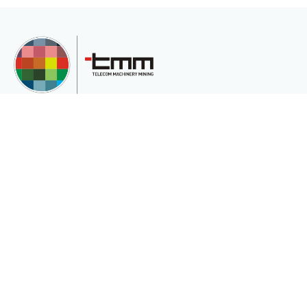
TMM Telekom Makine Madencilik San. Ve Tic.Ltd.Şti, müşterilerinin çeşitli
ihtiyaçları için uluslararası pazara hizmet veren uluslararası bir şirkettir.
Kurumsal
Sektörler
Hakkımızda
Telekomünikasyon
Katalog
Enerji
Gizlilik ve Çerez Politikası(Gizlilik ve
Madencilik
Güvenlik)
Medikalde Fiber
Güneş Pili