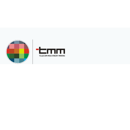
TMM Telekom Makine Madencilik San. Ve Tic.Ltd.Şti, müşterilerinin çeşitli
ihtiyaçları için uluslararası pazara hizmet veren uluslararası bir şirkettir.
Kurumsal
Sektörler
Hakkımızda
Telekomünikasyon
Katalog
Enerji
Gizlilik ve Çerez Politikası(Gizlilik ve
Madencilik
Güvenlik)